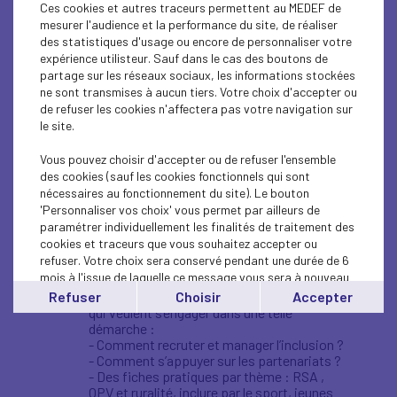
raison d’être du Medef « agir
Ces cookies et autres traceurs permettent au MEDEF de
mesurer l'audience et la performance du site, de réaliser
ensemble pour une croissance
des statistiques d'usage ou encore de personnaliser votre
responsable », en appelant à
expérience utilisteur. Sauf dans le cas des boutons de
partage sur les réseaux sociaux, les informations stockées
une inclusion stratégique, non
ne sont transmises à aucun tiers. Votre choix d'accepter ou
pas militante ou ponctuelle,
de refuser les cookies n'affectera pas votre navigation sur
le site.
mais systémique, contribuant à
la cohésion sociale.
Vous pouvez choisir d'accepter ou de refuser l'ensemble
des cookies (sauf les cookies fonctionnels qui sont
nécessaires au fonctionnement du site). Le bouton
Ayant une portée très opérationnelle, le livre
'Personnaliser vos choix' vous permet par ailleurs de
blanc est structuré en 2 grandes parties :
paramétrer individuellement les finalités de traitement des
cookies et traceurs que vous souhaitez accepter ou
Position du Medef sur une stratégie de
refuser. Votre choix sera conservé pendant une durée de 6
l’inclusion,
mois à l'issue de laquelle ce message vous sera à nouveau
Un guide pratique, à destination des
affiché..
Refuser
Choisir
Accepter
entreprises, Medef territoriaux, fédérations
Vous pouvez modifier votre choix à tout moment en
qui veulent s’engager dans une telle
cliquant sur le lien
'cookies'
en bas de page.
démarche :
- Comment recruter et manager l’inclusion ?
- Comment s’appuyer sur les partenariats ?
- Des fiches pratiques par thème : RSA ,
QPV et ruralité, inclure par le sport, jeunes