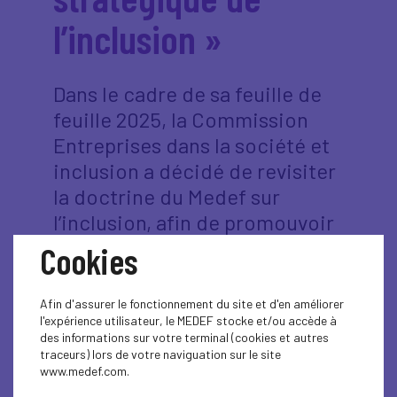
l’inclusion »
Dans le cadre de sa feuille de
feuille 2025, la Commission
Entreprises dans la société et
inclusion a décidé de revisiter
la doctrine du Medef sur
l’inclusion, afin de promouvoir
une approche durable de
Cookies
l’inclusion, partie intégrante
des questions de performance
Afin d'assurer le fonctionnement du site et d'en améliorer
économique et d’emploi. La
l'expérience utilisateur, le MEDEF stocke et/ou accède à
des informations sur votre terminal (cookies et autres
Commission vise une
traceurs) lors de votre naviguation sur le site
www.medef.com.
traduction concrète de la