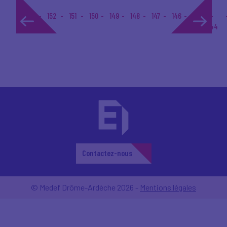
1...
152
151
150
149
148
147
146
145
144
Contactez-nous
© Medef Drôme-Ardèche 2026 -
Mentions légales