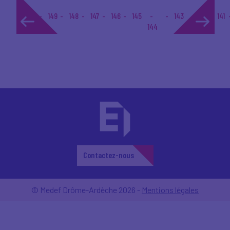
1...
149
148
147
146
145
143
141
144
142
Contactez-nous
© Medef Drôme-Ardèche 2026 -
Mentions légales