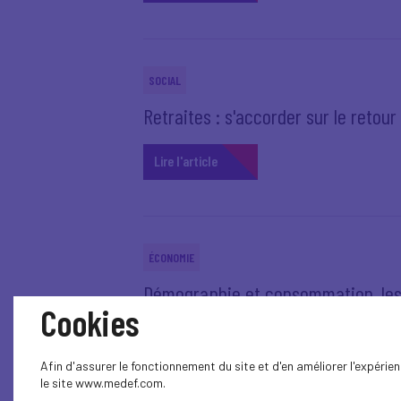
SOCIAL
Retraites : s'accorder sur le retour 
Lire l'article
ÉCONOMIE
Démographie et consommation, les
Cookies
Lire l'article
Afin d'assurer le fonctionnement du site et d'en améliorer l'expéri
le site www.medef.com.