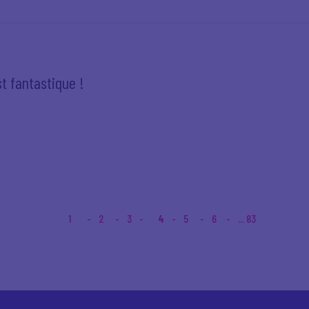
t fantastique !
1
2
3
4
5
6
... 83