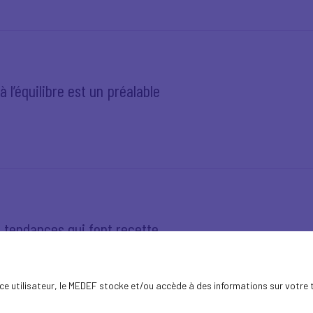
à l’équilibre est un préalable
 tendances qui font recette
ence utilisateur, le MEDEF stocke et/ou accède à des informations sur votre 