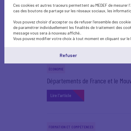
Ces cookies et autres traceurs permettent au MEDEF de mesurer l'au
cas des boutons de partage sur les réseaux sociaux, les information
VIE DU MEDEF
L’association professionnelle Afilog
Vous pouvez choisir d'accepter ou de refuser l'ensemble des cookies
de paramétrer individuellement les finalités de traitement des cook
message vous sera à nouveau affiché..
Lire l'article
Vous pouvez modifier votre choix à tout moment en cliquant sur le 
Refuser
ÉCONOMIE
Départements de France et le Mouv
Lire l'article
FORMATION ET COMPÉTENCES