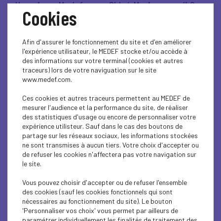
Un soir au Medef, avec Chloé Morin - mardi 9
Cookies
décembre 2025
Afin d'assurer le fonctionnement du site et d'en améliorer
Lire l'article
l'expérience utilisateur, le MEDEF stocke et/ou accède à
des informations sur votre terminal (cookies et autres
traceurs) lors de votre naviguation sur le site
www.medef.com.
VIE DU MEDEF
Ces cookies et autres traceurs permettent au MEDEF de
mesurer l'audience et la performance du site, de réaliser
Penser l'entreprise de demain - mardi 25
des statistiques d'usage ou encore de personnaliser votre
novembre 2025
expérience utilisteur. Sauf dans le cas des boutons de
partage sur les réseaux sociaux, les informations stockées
ne sont transmises à aucun tiers. Votre choix d'accepter ou
Lire l'article
de refuser les cookies n'affectera pas votre navigation sur
le site.
Vous pouvez choisir d'accepter ou de refuser l'ensemble
des cookies (sauf les cookies fonctionnels qui sont
nécessaires au fonctionnement du site). Le bouton
ÉCONOMIE
'Personnaliser vos choix' vous permet par ailleurs de
paramétrer individuellement les finalités de traitement des